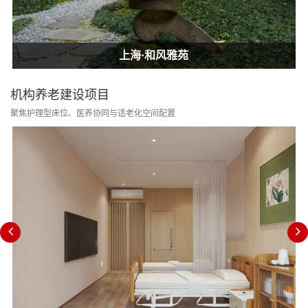
上海·和风雅苑
上海·和风雅苑
上海·和风雅苑
机构养老建设项目
聚焦护理型床位、医养协同与适老化空间配置
消防改造合规