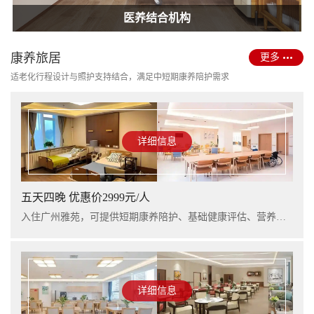
护理型养老院建设
医养结合机构
康养旅居
更多
适老化行程设计与照护支持结合，满足中短期康养陪护需求
详细信息
五天四晚 优惠价2999元/人
入住广州雅苑，可提供短期康养陪护、基础健康评估、营养支持及行程看护服务，适合阶段性休养与家庭陪护衔接。
详细信息