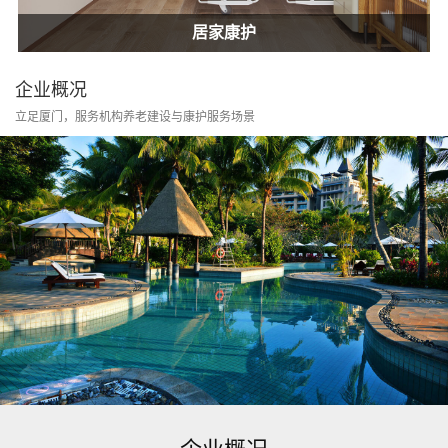
居家康护
家庭护士
居家康护
企业概况
立足厦门，服务机构养老建设与康护服务场景