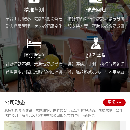
精准监测
健康回归
结合上门服务、健康检测设备与
依托中西医结合康复理念与分阶
动态档案管理，对长者健康变化
段支持方案，帮助长者恢复或维
进行持续跟踪与基础预警。
持身体功能，提升生活便利度。
医疗照护
服务体系
针对行动不便、术后恢复或慢病
通过评估、计划、执行与回访闭
管理需求，提供更贴合家庭环境
环，逐步形成机构、社区与家庭
的护理服务与用药协助支持。
场景协同的长期照护支持体系。
公司动态
更多
聚焦机构养老建设、居家康护、医养结合与认知症照护动态，帮助家庭与合作
伙伴及时了解开云发展控股有限公司服务方向与行业新趋势