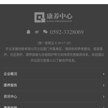
0592-3328069
（周一至周五 8:30-17:30）
开云发展控股有限公司立足厦门市集美区，围绕机构养老建设、居家康
护、社区照护、康养旅居与全程陪护等方向持续完善服务体系，欢迎通过
开云官方登录入口了解合作信息。
企业概况
康养服务
资讯中心
康养旅居