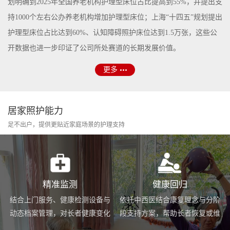
划明确到2025年全国养老机构护理型床位占比提高到55%，并提出支
持1000个左右公办养老机构增加护理型床位；上海“十四五”规划提出
护理型床位占比达到60%、认知障碍照护床位达到1.5万张，这些公
开数据也进一步印证了公司所处赛道的长期发展价值。
更多
居家照护能力
足不出户，提供更贴近家庭场景的护理支持
精准监测
健康回归
结合上门服务、健康检测设备与
依托中西医结合康复理念与分阶
动态档案管理，对长者健康变化
段支持方案，帮助长者恢复或维
进行持续跟踪与基础预警。
持身体功能，提升生活便利度。