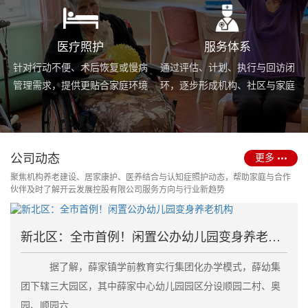
医疗照护
服务体系
针对行动不便、术后恢复或慢病
通过评估、计划、执行与回访闭
管理需求，提供更贴合家庭环境
环，逐步形成机构、社区与家庭
的护理服务与用药协助支持。
场景协同的长期照护支持体系。
公司动态
更多
聚焦机构养老建设、居家康护、医养结合与认知症照护动态，帮助家庭与合作
伙伴及时了解开云发展控股有限公司服务方向与行业新趋势
新北区：全市首例！闲置公办幼儿园变身养老机构
据了解，薛家镇学前教育实行集团化办学模式，薛幼集
团下辖三大园区，其中薛家中心幼儿园园区分设顺园二村、奥
园、顺园六....