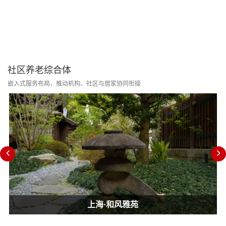
社区养老综合体
嵌入式服务布局，推动机构、社区与居家协同衔接
上海·和风雅苑
上海·和风雅苑
上海·和风雅苑