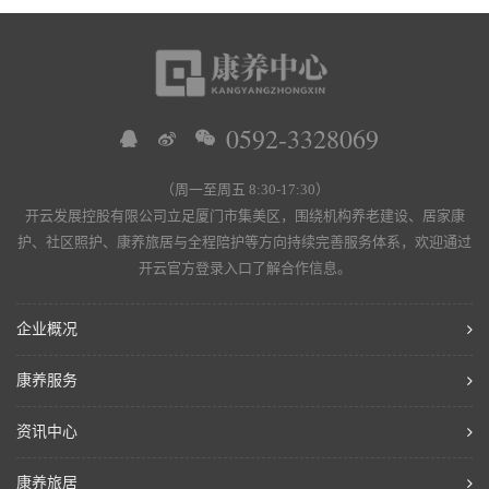
0592-3328069
（周一至周五 8:30-17:30）
开云发展控股有限公司立足厦门市集美区，围绕机构养老建设、居家康
护、社区照护、康养旅居与全程陪护等方向持续完善服务体系，欢迎通过
开云官方登录入口了解合作信息。
企业概况
康养服务
资讯中心
康养旅居