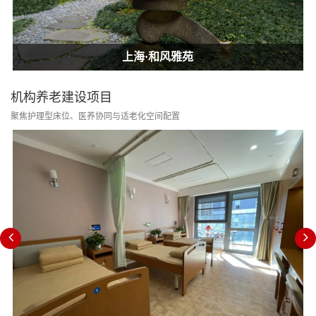
上海·和风雅苑
上海·和风雅苑
机构养老建设项目
聚焦护理型床位、医养协同与适老化空间配置
消防改造合规