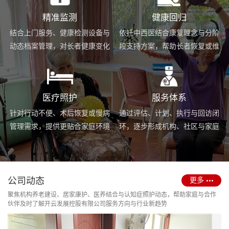
精准监测
健康回归
结合上门服务、健康检测设备与
依托中西医结合康复理念与分阶
动态档案管理，对长者健康变化
段支持方案，帮助长者恢复或维
进行持续跟踪与基础预警。
持身体功能，提升生活便利度。
医疗照护
服务体系
针对行动不便、术后恢复或慢病
通过评估、计划、执行与回访闭
管理需求，提供更贴合家庭环境
环，逐步形成机构、社区与家庭
的护理服务与用药协助支持。
场景协同的长期照护支持体系。
公司动态
更多
聚焦机构养老建设、居家康护、医养结合与认知症照护动态，帮助家庭与合作
伙伴及时了解开云发展控股有限公司服务方向与行业新趋势