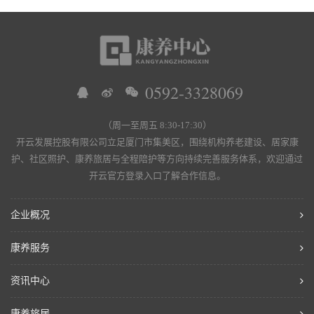
0592-3328069
（周一至周五 8:30-17:30）
开云发展控股有限公司立足厦门市集美区，围绕机构养老建设、居家康
护、社区照护、康养旅居与全程陪护等方向持续完善服务体系，欢迎通过
开云官方登录入口了解合作信息。
企业概况
康养服务
资讯中心
康养旅居