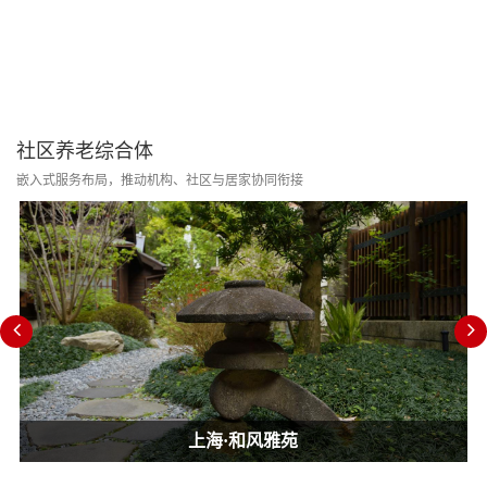
社区养老综合体
嵌入式服务布局，推动机构、社区与居家协同衔接
上海·和风雅苑
上海·和风雅苑
上海·和风雅苑