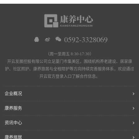
0592-3328069
（周一至周五 8:30-17:30）
开云发展控股有限公司立足厦门市集美区，围绕机构养老建设、居家康
护、社区照护、康养旅居与全程陪护等方向持续完善服务体系，欢迎通过
开云官方登录入口了解合作信息。
企业概况
康养服务
资讯中心
康养旅居