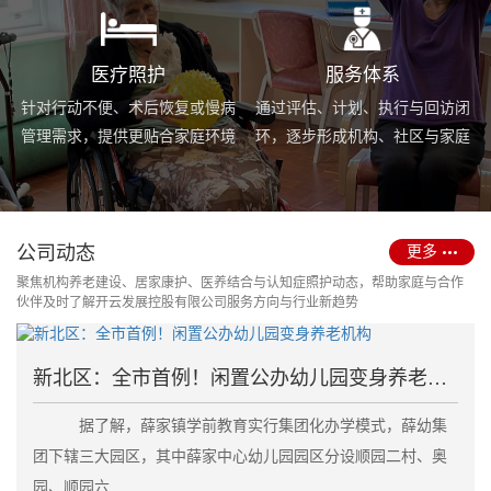
医疗照护
服务体系
针对行动不便、术后恢复或慢病
通过评估、计划、执行与回访闭
管理需求，提供更贴合家庭环境
环，逐步形成机构、社区与家庭
的护理服务与用药协助支持。
场景协同的长期照护支持体系。
公司动态
更多
聚焦机构养老建设、居家康护、医养结合与认知症照护动态，帮助家庭与合作
伙伴及时了解开云发展控股有限公司服务方向与行业新趋势
新北区：全市首例！闲置公办幼儿园变身养老机构
据了解，薛家镇学前教育实行集团化办学模式，薛幼集
团下辖三大园区，其中薛家中心幼儿园园区分设顺园二村、奥
园、顺园六....