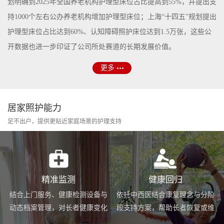
划明确到2025年全国养老机构护理型床位占比提高到55%，并提出支
持1000个左右公办养老机构增加护理型床位；上海“十四五”规划提出
护理型床位占比达到60%、认知障碍照护床位达到1.5万张，这些公
开数据也进一步印证了公司所处赛道的长期发展价值。
更多
居家照护能力
足不出户，提供更贴近家庭场景的护理支持
精准监测
健康回归
结合上门服务、健康检测设备与
依托中西医结合康复理念与分阶
动态档案管理，对长者健康变化
段支持方案，帮助长者恢复或维
进行持续跟踪与基础预警。
持身体功能，提升生活便利度。