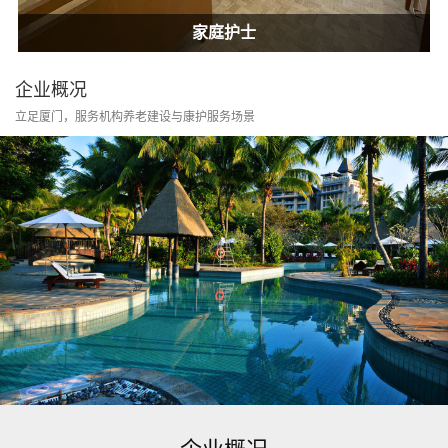
居家康护
家庭护士
居家康护
家庭护士
企业概况
立足厦门，服务机构养老建设与康护服务场景