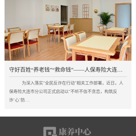
守好百姓“养老钱”“救命钱”——人保寿险大连市分公
为深入落实“全民反诈在行动”相关工作部署，近日，人
保寿险大连市分公司正式启动以“不听不信不贪恋，构筑反
诈‘心’防....