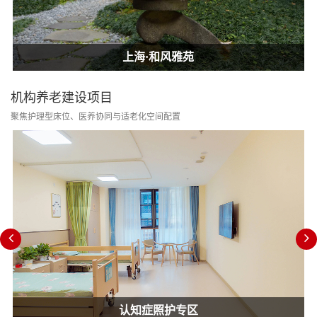
上海·和风雅苑
上海·和风雅苑
上海·和风雅苑
机构养老建设项目
聚焦护理型床位、医养协同与适老化空间配置
认知症照护专区
消防改造合规