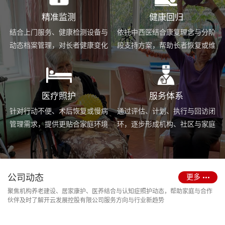
精准监测
健康回归
结合上门服务、健康检测设备与
依托中西医结合康复理念与分阶
动态档案管理，对长者健康变化
段支持方案，帮助长者恢复或维
进行持续跟踪与基础预警。
持身体功能，提升生活便利度。
医疗照护
服务体系
针对行动不便、术后恢复或慢病
通过评估、计划、执行与回访闭
管理需求，提供更贴合家庭环境
环，逐步形成机构、社区与家庭
的护理服务与用药协助支持。
场景协同的长期照护支持体系。
公司动态
更多
聚焦机构养老建设、居家康护、医养结合与认知症照护动态，帮助家庭与合作
伙伴及时了解开云发展控股有限公司服务方向与行业新趋势