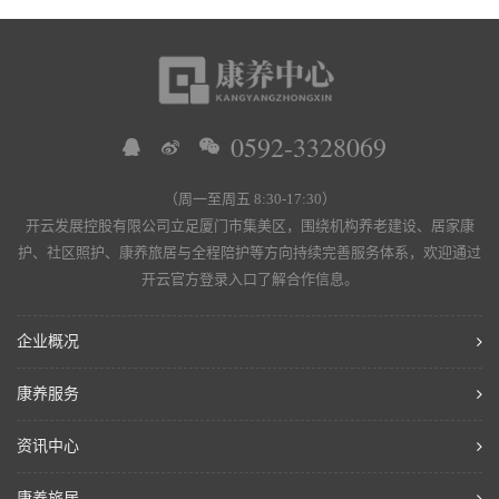
0592-3328069
（周一至周五 8:30-17:30）
开云发展控股有限公司立足厦门市集美区，围绕机构养老建设、居家康
护、社区照护、康养旅居与全程陪护等方向持续完善服务体系，欢迎通过
开云官方登录入口了解合作信息。
企业概况
康养服务
资讯中心
康养旅居