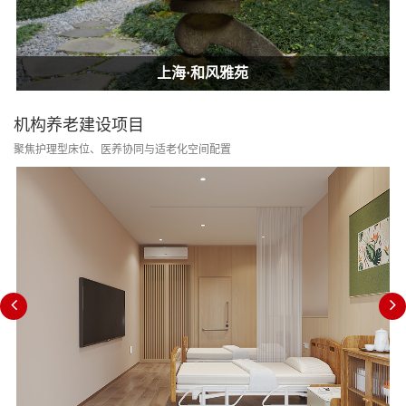
上海·和风雅苑
上海·和风雅苑
上海·和风雅苑
机构养老建设项目
聚焦护理型床位、医养协同与适老化空间配置
消防改造合规