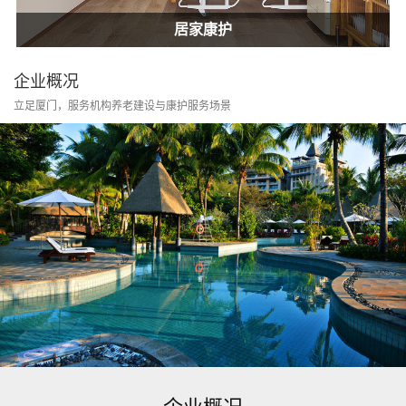
居家康护
家庭护士
居家康护
企业概况
立足厦门，服务机构养老建设与康护服务场景