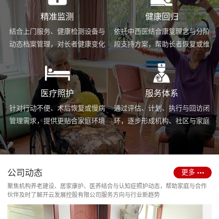
精准监测
健康回归
结合上门服务、健康检测设备与
依托中西医结合康复理念与分阶
动态档案管理，对长者健康变化
段支持方案，帮助长者恢复或维
进行持续跟踪与基础预警。
持身体功能，提升生活便利度。
医疗照护
服务体系
针对行动不便、术后恢复或慢病
通过评估、计划、执行与回访闭
管理需求，提供更贴合家庭环境
环，逐步形成机构、社区与家庭
的护理服务与用药协助支持。
场景协同的长期照护支持体系。
公司动态
更多
聚焦机构养老建设、居家康护、医养结合与认知症照护动态，帮助家庭与合作
伙伴及时了解开云发展控股有限公司服务方向与行业新趋势