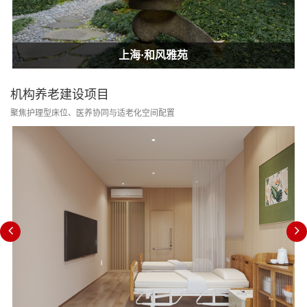
上海·和风雅苑
上海·和风雅苑
上海·和风雅苑
机构养老建设项目
聚焦护理型床位、医养协同与适老化空间配置
消防改造合规