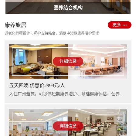
护理型养老院建设
医养结合机构
康养旅居
更多
适老化行程设计与照护支持结合，满足中短期康养陪护需求
详细信息
五天四晚 优惠价2999元/人
入住广州雅苑，可提供短期康养陪护、基础健康评估、营养支持及行程看护服务，适合阶段性休养与家庭陪护衔接。
详细信息