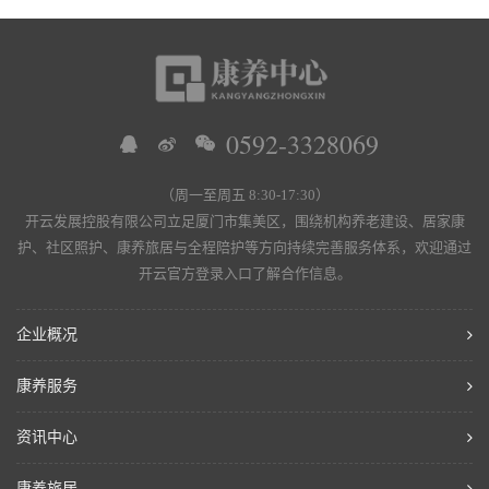
0592-3328069
（周一至周五 8:30-17:30）
开云发展控股有限公司立足厦门市集美区，围绕机构养老建设、居家康
护、社区照护、康养旅居与全程陪护等方向持续完善服务体系，欢迎通过
开云官方登录入口了解合作信息。
企业概况
康养服务
资讯中心
康养旅居