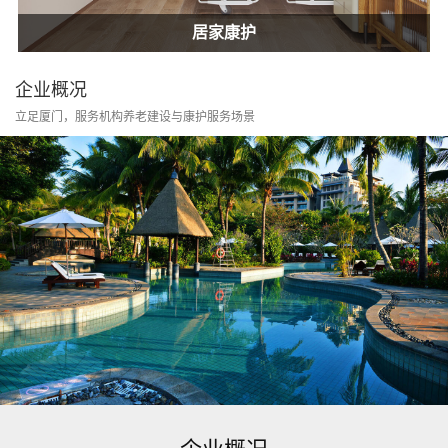
居家康护
家庭护士
居家康护
企业概况
立足厦门，服务机构养老建设与康护服务场景