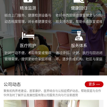
精准监测
健康回归
结合上门服务、健康检测设备与
依托中西医结合康复理念与分阶
动态档案管理，对长者健康变化
段支持方案，帮助长者恢复或维
进行持续跟踪与基础预警。
持身体功能，提升生活便利度。
医疗照护
服务体系
针对行动不便、术后恢复或慢病
通过评估、计划、执行与回访闭
管理需求，提供更贴合家庭环境
环，逐步形成机构、社区与家庭
的护理服务与用药协助支持。
场景协同的长期照护支持体系。
公司动态
更多
聚焦机构养老建设、居家康护、医养结合与认知症照护动态，帮助家庭与合作
伙伴及时了解开云发展控股有限公司服务方向与行业新趋势