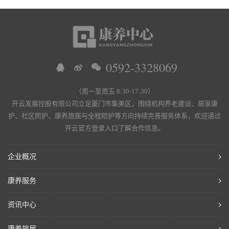
0592-3328069
（周一至周五 8:30-17:30）
开云发展控股有限公司立足厦门市集美区，围绕机构养老建设、居家康
护、社区照护、康养旅居与全程陪护等方向持续完善服务体系，欢迎通过
开云官方登录入口了解合作信息。
企业概况
康养服务
资讯中心
康养旅居