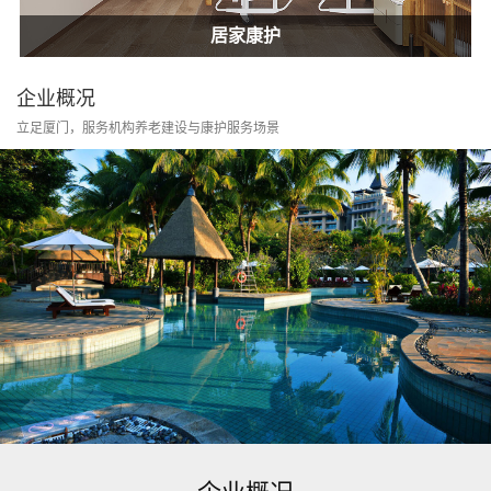
居家康护
家庭护士
居家康护
企业概况
立足厦门，服务机构养老建设与康护服务场景