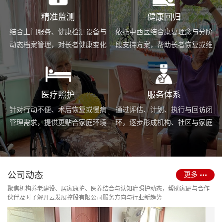
精准监测
健康回归
结合上门服务、健康检测设备与
依托中西医结合康复理念与分阶
动态档案管理，对长者健康变化
段支持方案，帮助长者恢复或维
进行持续跟踪与基础预警。
持身体功能，提升生活便利度。
医疗照护
服务体系
针对行动不便、术后恢复或慢病
通过评估、计划、执行与回访闭
管理需求，提供更贴合家庭环境
环，逐步形成机构、社区与家庭
的护理服务与用药协助支持。
场景协同的长期照护支持体系。
公司动态
更多
聚焦机构养老建设、居家康护、医养结合与认知症照护动态，帮助家庭与合作
伙伴及时了解开云发展控股有限公司服务方向与行业新趋势