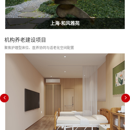
上海·和风雅苑
上海·和风雅苑
上海·和风雅苑
机构养老建设项目
聚焦护理型床位、医养协同与适老化空间配置
消防改造合规