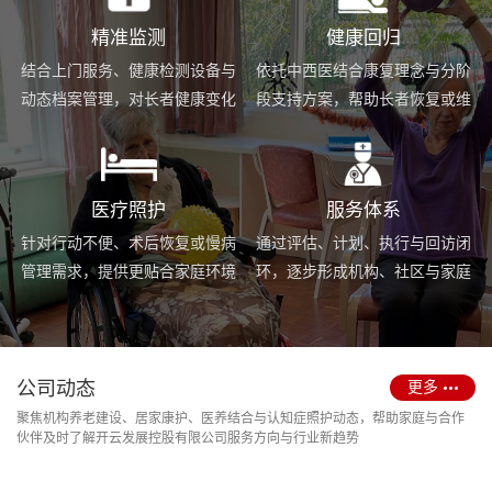
精准监测
健康回归
结合上门服务、健康检测设备与
依托中西医结合康复理念与分阶
动态档案管理，对长者健康变化
段支持方案，帮助长者恢复或维
进行持续跟踪与基础预警。
持身体功能，提升生活便利度。
医疗照护
服务体系
针对行动不便、术后恢复或慢病
通过评估、计划、执行与回访闭
管理需求，提供更贴合家庭环境
环，逐步形成机构、社区与家庭
的护理服务与用药协助支持。
场景协同的长期照护支持体系。
公司动态
更多
聚焦机构养老建设、居家康护、医养结合与认知症照护动态，帮助家庭与合作
伙伴及时了解开云发展控股有限公司服务方向与行业新趋势