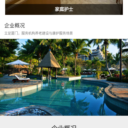
居家康护
家庭护士
居家康护
家庭护士
企业概况
立足厦门，服务机构养老建设与康护服务场景