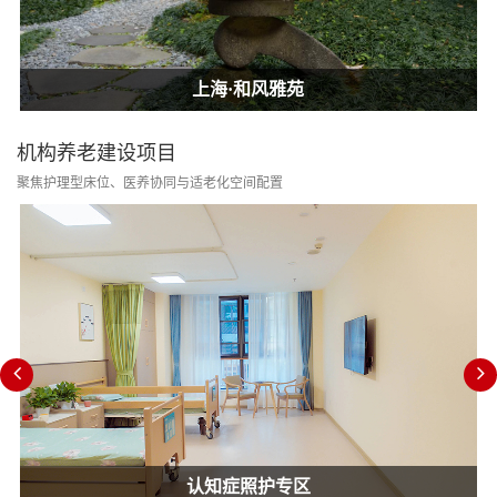
上海·和风雅苑
上海·和风雅苑
上海·和风雅苑
机构养老建设项目
聚焦护理型床位、医养协同与适老化空间配置
认知症照护专区
消防改造合规