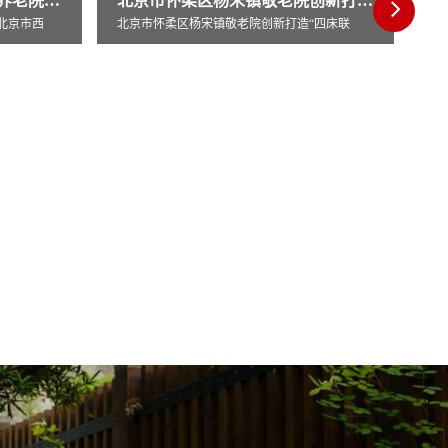
北京市怀柔区杨宋镇敬老院创新打造“四床联
“四床联