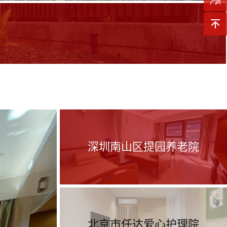
询
预约参
观
返回顶
部
深圳南山区提园养老院
北京市任达爱心护理院