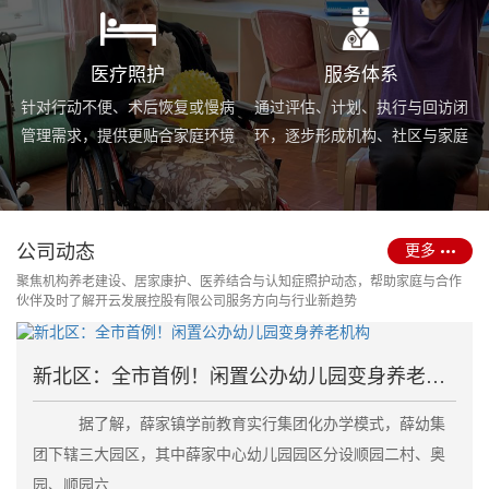
医疗照护
服务体系
针对行动不便、术后恢复或慢病
通过评估、计划、执行与回访闭
管理需求，提供更贴合家庭环境
环，逐步形成机构、社区与家庭
的护理服务与用药协助支持。
场景协同的长期照护支持体系。
公司动态
更多
聚焦机构养老建设、居家康护、医养结合与认知症照护动态，帮助家庭与合作
伙伴及时了解开云发展控股有限公司服务方向与行业新趋势
新北区：全市首例！闲置公办幼儿园变身养老机构
据了解，薛家镇学前教育实行集团化办学模式，薛幼集
团下辖三大园区，其中薛家中心幼儿园园区分设顺园二村、奥
园、顺园六....