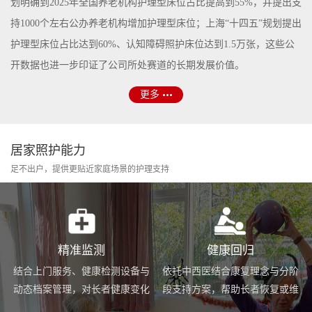
划明确到2025年全国养老机构护理型床位占比提高到55%，并提出支
持1000个左右公办养老机构增加护理型床位；上海“十四五”规划提出
护理型床位占比达到60%、认知障碍照护床位达到1.5万张，这些公
开数据也进一步印证了公司所处赛道的长期发展价值。
更多
居家照护能力
足不出户，提供更贴近家庭场景的护理支持
精准监测
健康回归
结合上门服务、健康检测设备与
依托中西医结合康复理念与分阶
动态档案管理，对长者健康变化
段支持方案，帮助长者恢复或维
进行持续跟踪与基础预警。
持身体功能，提升生活便利度。