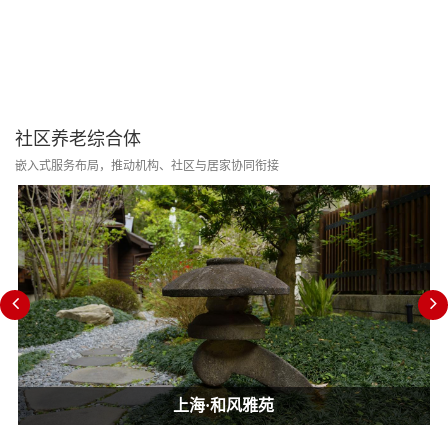
社区养老综合体
嵌入式服务布局，推动机构、社区与居家协同衔接
上海·和风雅苑
上海·和风雅苑
上海·和风雅苑