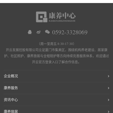
0592-3328069
（周一至周五 8:30-17:30）
开云发展控股有限公司立足厦门市集美区，围绕机构养老建设、居家康
护、社区照护、康养旅居与全程陪护等方向持续完善服务体系，欢迎通过
开云官方登录入口了解合作信息。
企业概况
康养服务
资讯中心
康养旅居