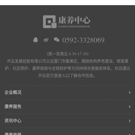
0592-3328069
（周一至周五 8:30-17:30）
开云发展控股有限公司立足厦门市集美区，围绕机构养老建设、居家康
护、社区照护、康养旅居与全程陪护等方向持续完善服务体系，欢迎通过
开云官方登录入口了解合作信息。
企业概况
康养服务
资讯中心
康养旅居