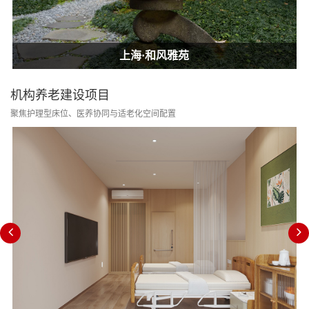
上海·和风雅苑
上海·和风雅苑
上海·和风雅苑
机构养老建设项目
聚焦护理型床位、医养协同与适老化空间配置
消防改造合规