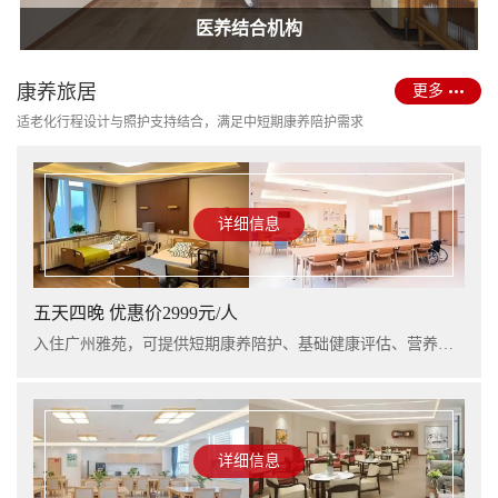
护理型养老院建设
医养结合机构
康养旅居
更多
适老化行程设计与照护支持结合，满足中短期康养陪护需求
详细信息
五天四晚 优惠价2999元/人
入住广州雅苑，可提供短期康养陪护、基础健康评估、营养支持及行程看护服务，适合阶段性休养与家庭陪护衔接。
详细信息