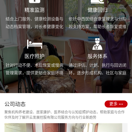
精准监测
健康回归
结合上门服务、健康检测设备与
依托中西医结合康复理念与分阶
动态档案管理，对长者健康变化
段支持方案，帮助长者恢复或维
进行持续跟踪与基础预警。
持身体功能，提升生活便利度。
医疗照护
服务体系
针对行动不便、术后恢复或慢病
通过评估、计划、执行与回访闭
管理需求，提供更贴合家庭环境
环，逐步形成机构、社区与家庭
的护理服务与用药协助支持。
场景协同的长期照护支持体系。
公司动态
更多
聚焦机构养老建设、居家康护、医养结合与认知症照护动态，帮助家庭与合作
伙伴及时了解开云发展控股有限公司服务方向与行业新趋势