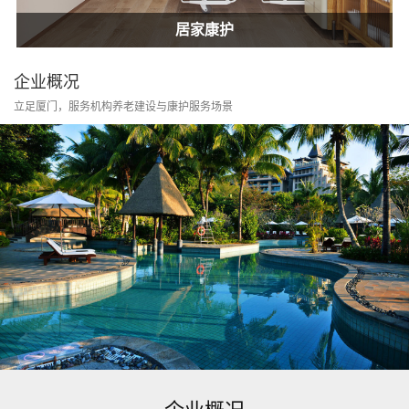
居家康护
家庭护士
居家康护
企业概况
立足厦门，服务机构养老建设与康护服务场景