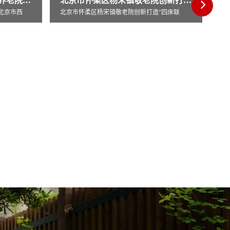
北京市怀柔区杨宋镇敬老院创新打造“四床联
“四床联