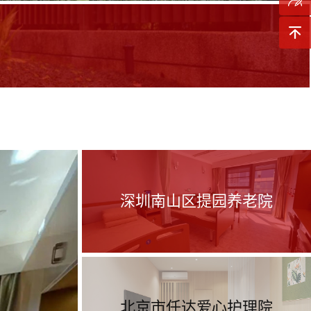
询
预约参
观
返回顶
部
深圳南山区提园养老院
北京市任达爱心护理院