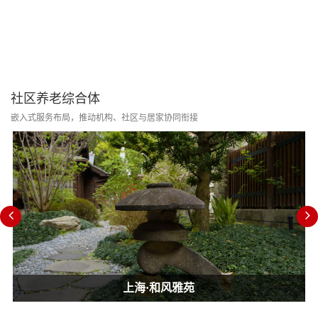
社区养老综合体
嵌入式服务布局，推动机构、社区与居家协同衔接
上海·和风雅苑
上海·和风雅苑