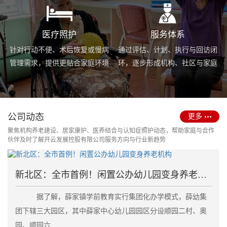
医疗照护
服务体系
针对行动不便、术后恢复或慢病
通过评估、计划、执行与回访闭
管理需求，提供更贴合家庭环境
环，逐步形成机构、社区与家庭
的护理服务与用药协助支持。
场景协同的长期照护支持体系。
公司动态
更多
聚焦机构养老建设、居家康护、医养结合与认知症照护动态，帮助家庭与合作
伙伴及时了解开云发展控股有限公司服务方向与行业新趋势
新北区：全市首例！闲置公办幼儿园变身养老机构
据了解，薛家镇学前教育实行集团化办学模式，薛幼集
团下辖三大园区，其中薛家中心幼儿园园区分设顺园二村、奥
园、顺园六....