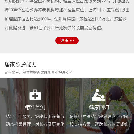
划明确到2025年全国养老机构护理型床位占比提高到55%，并提出支
持1000个左右公办养老机构增加护理型床位；上海“十四五”规划提出
护理型床位占比达到60%、认知障碍照护床位达到1.5万张，这些公
开数据也进一步印证了公司所处赛道的长期发展价值。
更多
居家照护能力
足不出户，提供更贴近家庭场景的护理支持
精准监测
健康回归
结合上门服务、健康检测设备与
依托中西医结合康复理念与分阶
动态档案管理，对长者健康变化
段支持方案，帮助长者恢复或维
进行持续跟踪与基础预警。
持身体功能，提升生活便利度。