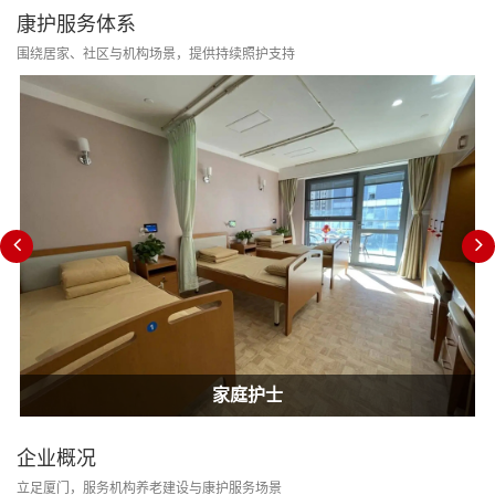
康护服务体系
围绕居家、社区与机构场景，提供持续照护支持
居家康护
家庭护士
企业概况
立足厦门，服务机构养老建设与康护服务场景