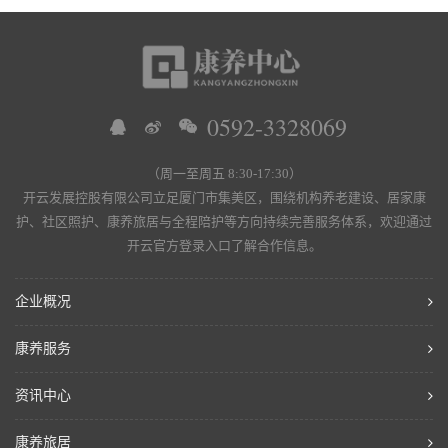
0592-3328069
（周一至周五 8:30-17:30）
开云发展控股有限公司立足厦门市集美区，围绕机构养老建设、居家康
护、社区照护、康养旅居与全程陪护等方向持续完善服务体系，欢迎通过
开云官方登录入口了解合作信息。
企业概况
康养服务
资讯中心
康养旅居