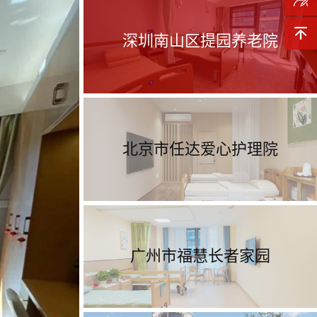
询
预约参
深圳南山区提园养老院
观
返回顶
部
北京市任达爱心护理院
广州市福慧长者家园