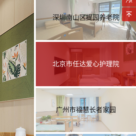
询
预约参
深圳南山区提园养老院
观
返回顶
部
北京市任达爱心护理院
广州市福慧长者家园