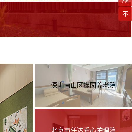
询
预约参
观
返回顶
部
深圳南山区提园养老院
北京市任达爱心护理院