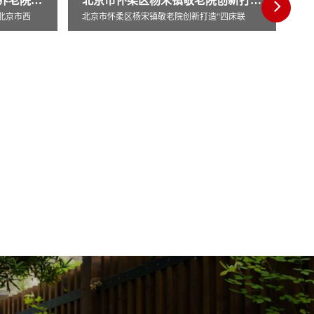
北京市怀柔区杨宋镇敬老院创新打造“四床联
“四床联