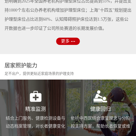
划明确到2025年全国养老机构护理型床位占比提高到55%，并提出支
持1000个左右公办养老机构增加护理型床位；上海“十四五”规划提出
护理型床位占比达到60%、认知障碍照护床位达到1.5万张，这些公
开数据也进一步印证了公司所处赛道的长期发展价值。
更多
居家照护能力
足不出户，提供更贴近家庭场景的护理支持
精准监测
健康回归
结合上门服务、健康检测设备与
依托中西医结合康复理念与分阶
动态档案管理，对长者健康变化
段支持方案，帮助长者恢复或维
进行持续跟踪与基础预警。
持身体功能，提升生活便利度。