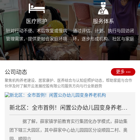
医疗照护
服务体系
针对行动不便、术后恢复或慢病
通过评估、计划、执行与回访闭
管理需求，提供更贴合家庭环境
环，逐步形成机构、社区与家庭
的护理服务与用药协助支持。
场景协同的长期照护支持体系。
公司动态
更多
聚焦机构养老建设、居家康护、医养结合与认知症照护动态，帮助家庭与合作
伙伴及时了解开云发展控股有限公司服务方向与行业新趋势
新北区：全市首例！闲置公办幼儿园变身养老机构
据了解，薛家镇学前教育实行集团化办学模式，薛幼集
团下辖三大园区，其中薛家中心幼儿园园区分设顺园二村、奥
园、顺园六....