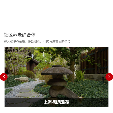
社区养老综合体
嵌入式服务布局，推动机构、社区与居家协同衔接
上海·和风雅苑
上海·和风雅苑