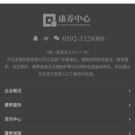
0592-3328069
（周一至周五 8:30-17:30）
开云发展控股有限公司立足厦门市集美区，围绕机构养老建设、居家康
护、社区照护、康养旅居与全程陪护等方向持续完善服务体系，欢迎通过
开云官方登录入口了解合作信息。
企业概况
康养服务
资讯中心
康养旅居