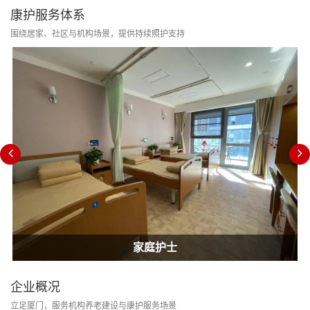
康护服务体系
围绕居家、社区与机构场景，提供持续照护支持
居家康护
家庭护士
企业概况
立足厦门，服务机构养老建设与康护服务场景