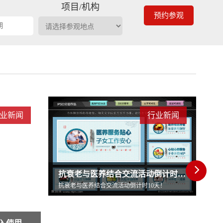
期
项目/机构
预约参观
业新闻
行业新闻
每4个劳动力养1个老人养老床位“三连降”
抗衰老与医养结合交流活动倒计时10天！
每4个劳动力养1个老人养老床位“三连降”
天！
每