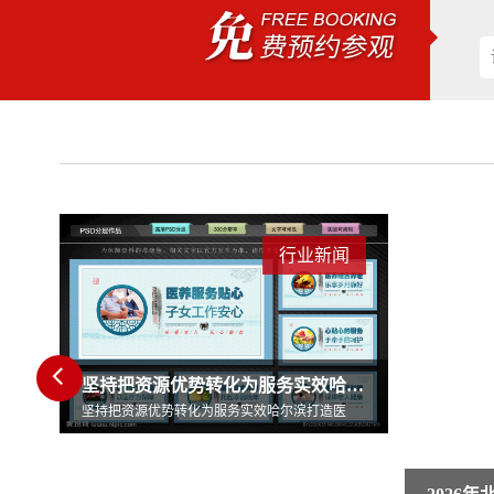
闻
行业新闻
坚持把资源优势转化为服务实效哈尔滨打造医
医