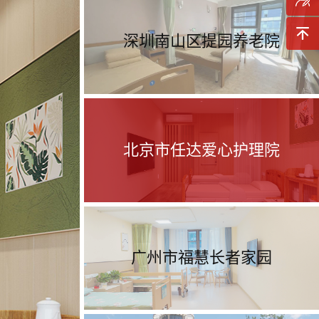
询
预约参
深圳南山区提园养老院
观
返回顶
部
北京市任达爱心护理院
广州市福慧长者家园