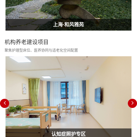
上海·和风雅苑
上海·和风雅苑
上海·和风雅苑
机构养老建设项目
聚焦护理型床位、医养协同与适老化空间配置
认知症照护专区
消防改造合规