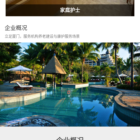
居家康护
家庭护士
居家康护
家庭护士
企业概况
立足厦门，服务机构养老建设与康护服务场景