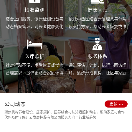
精准监测
健康回归
结合上门服务、健康检测设备与
依托中西医结合康复理念与分阶
动态档案管理，对长者健康变化
段支持方案，帮助长者恢复或维
进行持续跟踪与基础预警。
持身体功能，提升生活便利度。
医疗照护
服务体系
针对行动不便、术后恢复或慢病
通过评估、计划、执行与回访闭
管理需求，提供更贴合家庭环境
环，逐步形成机构、社区与家庭
的护理服务与用药协助支持。
场景协同的长期照护支持体系。
公司动态
更多
聚焦机构养老建设、居家康护、医养结合与认知症照护动态，帮助家庭与合作
伙伴及时了解开云发展控股有限公司服务方向与行业新趋势