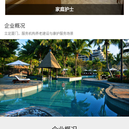
居家康护
家庭护士
居家康护
家庭护士
企业概况
立足厦门，服务机构养老建设与康护服务场景