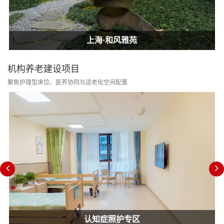
上海·和风雅苑
上海·和风雅苑
上海·和风雅苑
机构养老建设项目
聚焦护理型床位、医养协同与适老化空间配置
认知症照护专区
消防改造合规