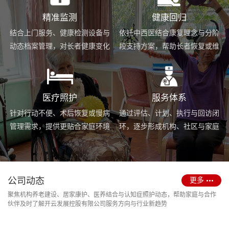
精准监测
健康回归
结合上门服务、健康检测设备与
依托中西医结合康复理念与分阶
动态档案管理，对长者健康变化
段支持方案，帮助长者恢复或维
进行持续跟踪与基础预警。
持身体功能，提升生活便利度。
医疗照护
服务体系
针对行动不便、术后恢复或慢病
通过评估、计划、执行与回访闭
管理需求，提供更贴合家庭环境
环，逐步形成机构、社区与家庭
的护理服务与用药协助支持。
场景协同的长期照护支持体系。
公司动态
更多
聚焦机构养老建设、居家康护、医养结合与认知症照护动态，帮助家庭与合作
伙伴及时了解开云发展控股有限公司服务方向与行业新趋势