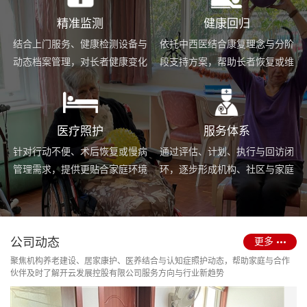
精准监测
健康回归
结合上门服务、健康检测设备与
依托中西医结合康复理念与分阶
动态档案管理，对长者健康变化
段支持方案，帮助长者恢复或维
进行持续跟踪与基础预警。
持身体功能，提升生活便利度。
医疗照护
服务体系
针对行动不便、术后恢复或慢病
通过评估、计划、执行与回访闭
管理需求，提供更贴合家庭环境
环，逐步形成机构、社区与家庭
的护理服务与用药协助支持。
场景协同的长期照护支持体系。
公司动态
更多
聚焦机构养老建设、居家康护、医养结合与认知症照护动态，帮助家庭与合作
伙伴及时了解开云发展控股有限公司服务方向与行业新趋势