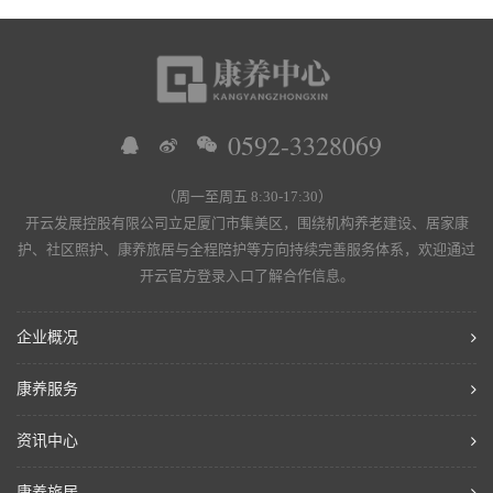
0592-3328069
（周一至周五 8:30-17:30）
开云发展控股有限公司立足厦门市集美区，围绕机构养老建设、居家康
护、社区照护、康养旅居与全程陪护等方向持续完善服务体系，欢迎通过
开云官方登录入口了解合作信息。
企业概况
康养服务
资讯中心
康养旅居