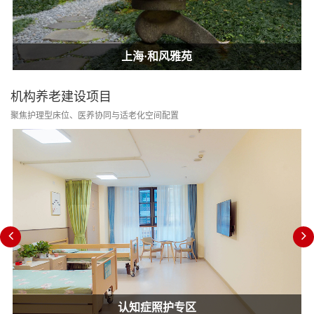
上海·和风雅苑
上海·和风雅苑
上海·和风雅苑
机构养老建设项目
聚焦护理型床位、医养协同与适老化空间配置
认知症照护专区
消防改造合规