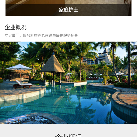
居家康护
家庭护士
居家康护
家庭护士
企业概况
立足厦门，服务机构养老建设与康护服务场景