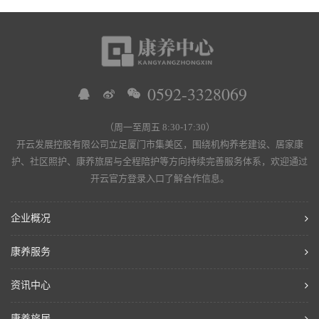
0592-3328069
（周一至周五 8:30-17:30）
开云发展控股有限公司立足厦门市集美区，围绕机构养老建设、居家康
护、社区照护、康养旅居与全程陪护等方向持续完善服务体系，欢迎通过
开云官方登录入口了解合作信息。
企业概况
康养服务
资讯中心
康养旅居