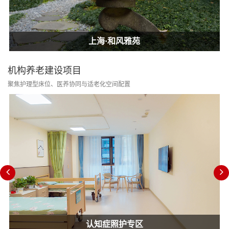
上海·和风雅苑
上海·和风雅苑
上海·和风雅苑
机构养老建设项目
聚焦护理型床位、医养协同与适老化空间配置
认知症照护专区
消防改造合规