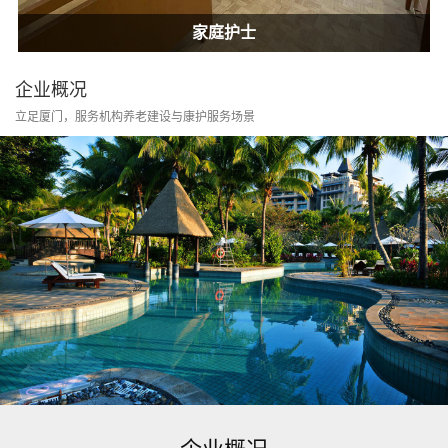
居家康护
家庭护士
居家康护
家庭护士
企业概况
立足厦门，服务机构养老建设与康护服务场景