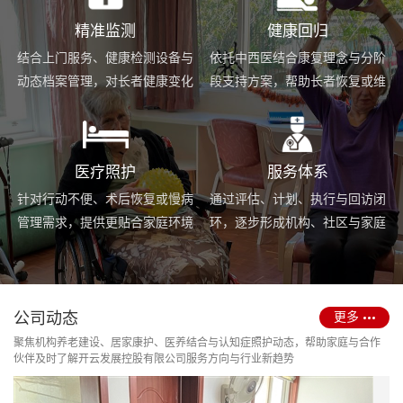
精准监测
健康回归
结合上门服务、健康检测设备与
依托中西医结合康复理念与分阶
动态档案管理，对长者健康变化
段支持方案，帮助长者恢复或维
进行持续跟踪与基础预警。
持身体功能，提升生活便利度。
医疗照护
服务体系
针对行动不便、术后恢复或慢病
通过评估、计划、执行与回访闭
管理需求，提供更贴合家庭环境
环，逐步形成机构、社区与家庭
的护理服务与用药协助支持。
场景协同的长期照护支持体系。
公司动态
更多
聚焦机构养老建设、居家康护、医养结合与认知症照护动态，帮助家庭与合作
伙伴及时了解开云发展控股有限公司服务方向与行业新趋势