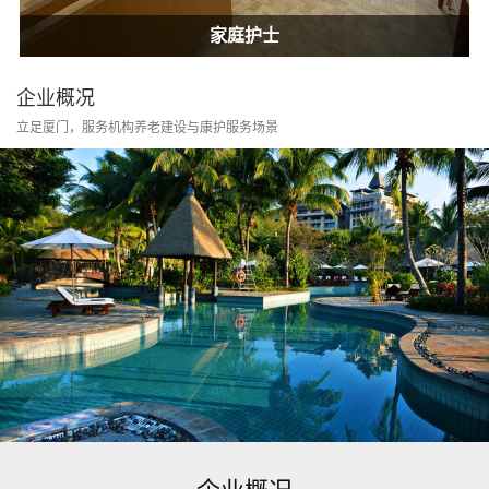
居家康护
家庭护士
居家康护
家庭护士
企业概况
立足厦门，服务机构养老建设与康护服务场景