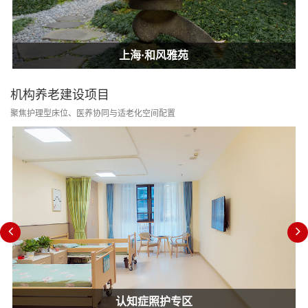
上海·和风雅苑
上海·和风雅苑
上海·和风雅苑
机构养老建设项目
聚焦护理型床位、医养协同与适老化空间配置
认知症照护专区
消防改造合规