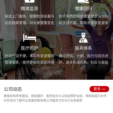
精准监测
健康回归
结合上门服务、健康检测设备与
依托中西医结合康复理念与分阶
动态档案管理，对长者健康变化
段支持方案，帮助长者恢复或维
进行持续跟踪与基础预警。
持身体功能，提升生活便利度。
医疗照护
服务体系
针对行动不便、术后恢复或慢病
通过评估、计划、执行与回访闭
管理需求，提供更贴合家庭环境
环，逐步形成机构、社区与家庭
的护理服务与用药协助支持。
场景协同的长期照护支持体系。
公司动态
更多
聚焦机构养老建设、居家康护、医养结合与认知症照护动态，帮助家庭与合作
伙伴及时了解开云发展控股有限公司服务方向与行业新趋势