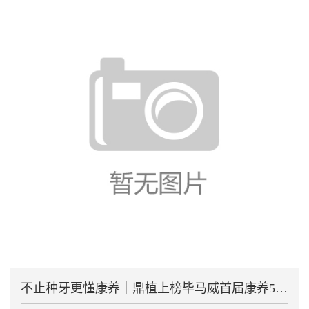
不止种牙更懂康养｜鼎植上榜毕马威首届康养50榜单守