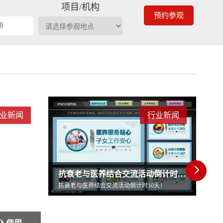
期
项目/机构
预约参观
业新闻
行业新闻
每4个劳动力养1个老人养老床位“三连降”
抗衰老与医养结合交流活动倒计时10天！
每4个劳动力养1个老人养老床位“三连降”
天！
每