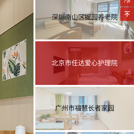
询
预约参
深圳南山区提园养老院
观
返回顶
部
北京市任达爱心护理院
广州市福慧长者家园