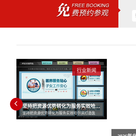
闻
行业新闻
坚持把资源优势转化为服务实效哈尔滨打造医
医