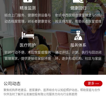
精准监测
健康回归
结合上门服务、健康检测设备与
依托中西医结合康复理念与分阶
动态档案管理，对长者健康变化
段支持方案，帮助长者恢复或维
进行持续跟踪与基础预警。
持身体功能，提升生活便利度。
医疗照护
服务体系
针对行动不便、术后恢复或慢病
通过评估、计划、执行与回访闭
管理需求，提供更贴合家庭环境
环，逐步形成机构、社区与家庭
的护理服务与用药协助支持。
场景协同的长期照护支持体系。
公司动态
更多
聚焦机构养老建设、居家康护、医养结合与认知症照护动态，帮助家庭与合作
伙伴及时了解开云发展控股有限公司服务方向与行业新趋势