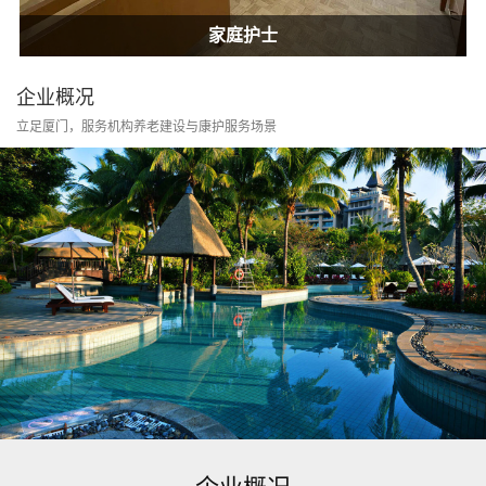
居家康护
家庭护士
居家康护
家庭护士
企业概况
立足厦门，服务机构养老建设与康护服务场景