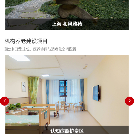
上海·和风雅苑
上海·和风雅苑
上海·和风雅苑
机构养老建设项目
聚焦护理型床位、医养协同与适老化空间配置
认知症照护专区
消防改造合规