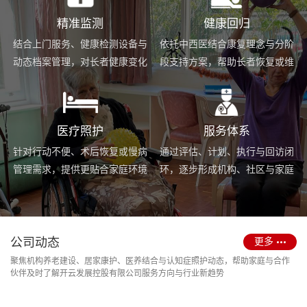
精准监测
健康回归
结合上门服务、健康检测设备与
依托中西医结合康复理念与分阶
动态档案管理，对长者健康变化
段支持方案，帮助长者恢复或维
进行持续跟踪与基础预警。
持身体功能，提升生活便利度。
医疗照护
服务体系
针对行动不便、术后恢复或慢病
通过评估、计划、执行与回访闭
管理需求，提供更贴合家庭环境
环，逐步形成机构、社区与家庭
的护理服务与用药协助支持。
场景协同的长期照护支持体系。
公司动态
更多
聚焦机构养老建设、居家康护、医养结合与认知症照护动态，帮助家庭与合作
伙伴及时了解开云发展控股有限公司服务方向与行业新趋势