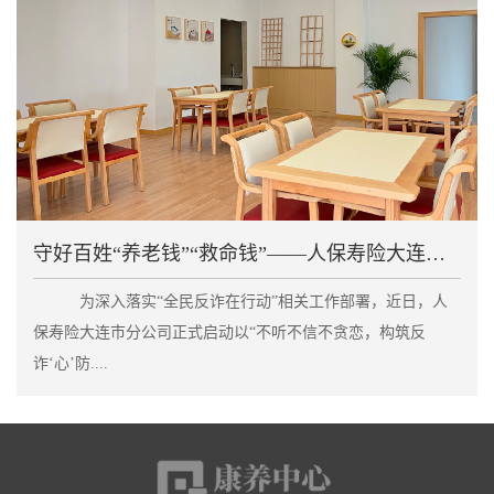
守好百姓“养老钱”“救命钱”——人保寿险大连市分公
为深入落实“全民反诈在行动”相关工作部署，近日，人
保寿险大连市分公司正式启动以“不听不信不贪恋，构筑反
诈‘心’防....