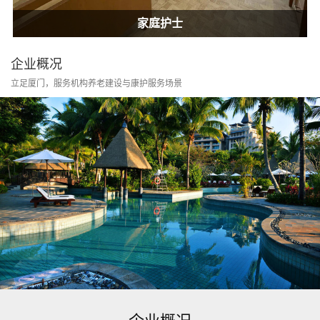
居家康护
家庭护士
居家康护
家庭护士
企业概况
立足厦门，服务机构养老建设与康护服务场景