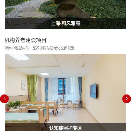
上海·和风雅苑
上海·和风雅苑
上海·和风雅苑
机构养老建设项目
聚焦护理型床位、医养协同与适老化空间配置
认知症照护专区
消防改造合规