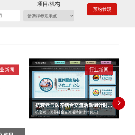
期
项目/机构
预约参观
业新闻
行业新闻
每4个劳动力养1个老人养老床位“三连降”
抗衰老与医养结合交流活动倒计时10天！
每4个劳动力养1个老人养老床位“三连降”
天！
每