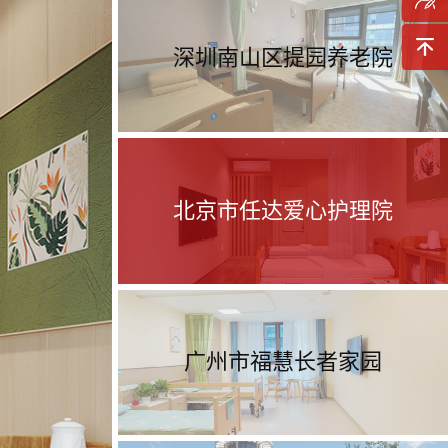
询
预约参
深圳南山区提园养老院
观
返回顶
部
北京市任达爱心护理院
广州市福慧长者家园