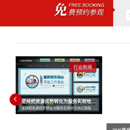
闻
行业新闻
坚持把资源优势转化为服务实效哈尔滨打造医
医