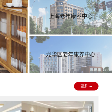
上海老年康养中心
龙华区老年康养中心
更多