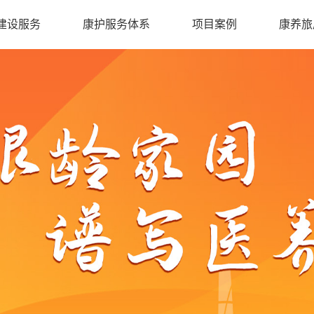
建设服务
康护服务体系
项目案例
康养旅