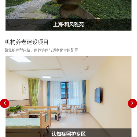
上海·和风雅苑
上海·和风雅苑
上海·和风雅苑
机构养老建设项目
聚焦护理型床位、医养协同与适老化空间配置
认知症照护专区
消防改造合规