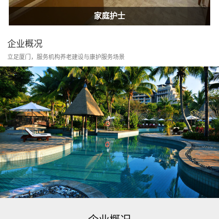
居家康护
家庭护士
居家康护
家庭护士
企业概况
立足厦门，服务机构养老建设与康护服务场景