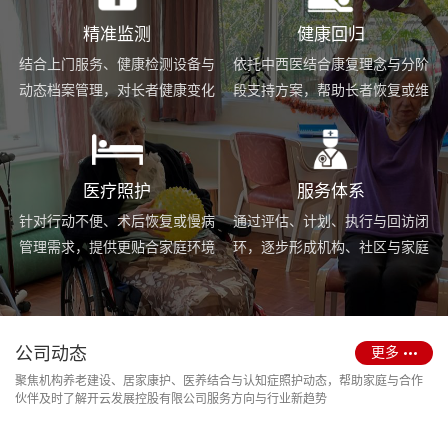
精准监测
健康回归
结合上门服务、健康检测设备与
依托中西医结合康复理念与分阶
动态档案管理，对长者健康变化
段支持方案，帮助长者恢复或维
进行持续跟踪与基础预警。
持身体功能，提升生活便利度。
医疗照护
服务体系
针对行动不便、术后恢复或慢病
通过评估、计划、执行与回访闭
管理需求，提供更贴合家庭环境
环，逐步形成机构、社区与家庭
的护理服务与用药协助支持。
场景协同的长期照护支持体系。
公司动态
更多
聚焦机构养老建设、居家康护、医养结合与认知症照护动态，帮助家庭与合作
伙伴及时了解开云发展控股有限公司服务方向与行业新趋势