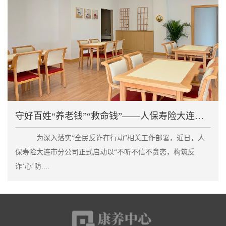
守好百姓“养老钱”“救命钱”——人保寿险大连市分公
为深入落实“全民反诈在行动”相关工作部署，近日，人
保寿险大连市分公司正式启动以“不听不信不贪恋，构筑反
诈‘心’防....