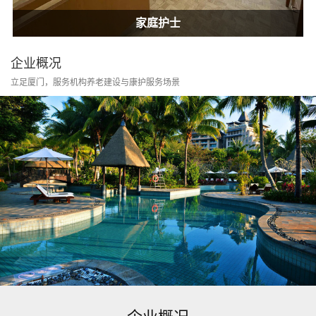
居家康护
家庭护士
居家康护
家庭护士
企业概况
立足厦门，服务机构养老建设与康护服务场景