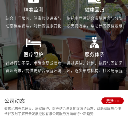
精准监测
健康回归
结合上门服务、健康检测设备与
依托中西医结合康复理念与分阶
动态档案管理，对长者健康变化
段支持方案，帮助长者恢复或维
进行持续跟踪与基础预警。
持身体功能，提升生活便利度。
医疗照护
服务体系
针对行动不便、术后恢复或慢病
通过评估、计划、执行与回访闭
管理需求，提供更贴合家庭环境
环，逐步形成机构、社区与家庭
的护理服务与用药协助支持。
场景协同的长期照护支持体系。
公司动态
更多
聚焦机构养老建设、居家康护、医养结合与认知症照护动态，帮助家庭与合作
伙伴及时了解开云发展控股有限公司服务方向与行业新趋势