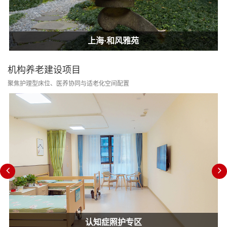
上海·和风雅苑
上海·和风雅苑
上海·和风雅苑
机构养老建设项目
聚焦护理型床位、医养协同与适老化空间配置
认知症照护专区
消防改造合规