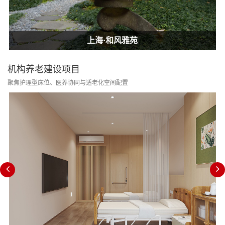
上海·和风雅苑
上海·和风雅苑
上海·和风雅苑
机构养老建设项目
聚焦护理型床位、医养协同与适老化空间配置
消防改造合规