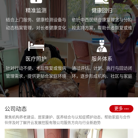
精准监测
健康回归
结合上门服务、健康检测设备与
依托中西医结合康复理念与分阶
动态档案管理，对长者健康变化
段支持方案，帮助长者恢复或维
进行持续跟踪与基础预警。
持身体功能，提升生活便利度。
医疗照护
服务体系
针对行动不便、术后恢复或慢病
通过评估、计划、执行与回访闭
管理需求，提供更贴合家庭环境
环，逐步形成机构、社区与家庭
的护理服务与用药协助支持。
场景协同的长期照护支持体系。
公司动态
更多
聚焦机构养老建设、居家康护、医养结合与认知症照护动态，帮助家庭与合作
伙伴及时了解开云发展控股有限公司服务方向与行业新趋势