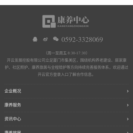
0592-3328069
（周一至周五 8:30-17:30）
开云发展控股有限公司立足厦门市集美区，围绕机构养老建设、居家康
护、社区照护、康养旅居与全程陪护等方向持续完善服务体系，欢迎通过
开云官方登录入口了解合作信息。
企业概况
康养服务
资讯中心
康养旅居