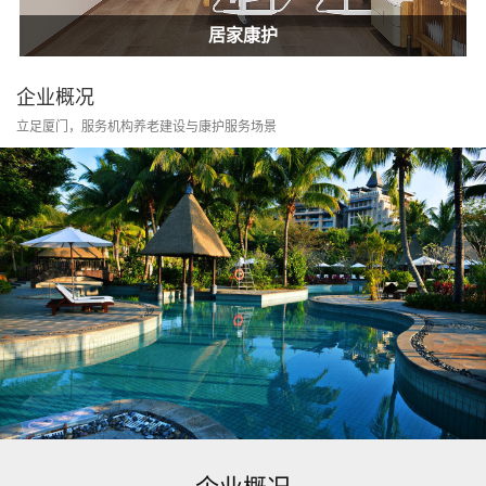
居家康护
家庭护士
居家康护
企业概况
立足厦门，服务机构养老建设与康护服务场景