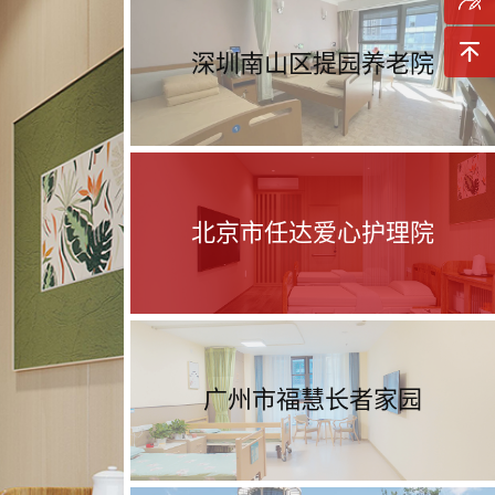
询
预约参
深圳南山区提园养老院
观
返回顶
部
北京市任达爱心护理院
广州市福慧长者家园