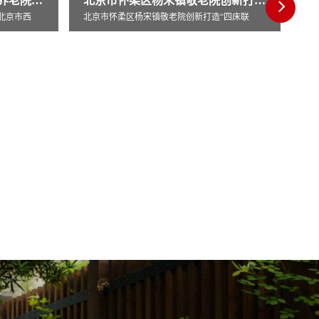
北京市怀柔区杨宋镇敬老院创新打造“四床联
“四床联