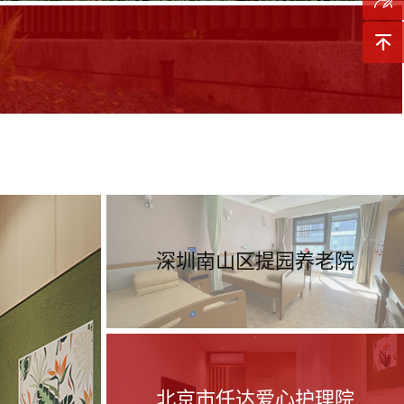
询
预约参
观
返回顶
部
深圳南山区提园养老院
北京市任达爱心护理院