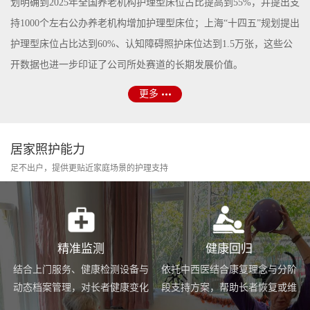
划明确到2025年全国养老机构护理型床位占比提高到55%，并提出支
持1000个左右公办养老机构增加护理型床位；上海“十四五”规划提出
护理型床位占比达到60%、认知障碍照护床位达到1.5万张，这些公
开数据也进一步印证了公司所处赛道的长期发展价值。
更多
居家照护能力
足不出户，提供更贴近家庭场景的护理支持
精准监测
健康回归
结合上门服务、健康检测设备与
依托中西医结合康复理念与分阶
动态档案管理，对长者健康变化
段支持方案，帮助长者恢复或维
进行持续跟踪与基础预警。
持身体功能，提升生活便利度。