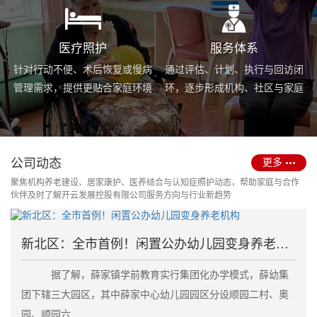
医疗照护
服务体系
针对行动不便、术后恢复或慢病
通过评估、计划、执行与回访闭
管理需求，提供更贴合家庭环境
环，逐步形成机构、社区与家庭
的护理服务与用药协助支持。
场景协同的长期照护支持体系。
公司动态
更多
聚焦机构养老建设、居家康护、医养结合与认知症照护动态，帮助家庭与合作
伙伴及时了解开云发展控股有限公司服务方向与行业新趋势
新北区：全市首例！闲置公办幼儿园变身养老机构
据了解，薛家镇学前教育实行集团化办学模式，薛幼集
团下辖三大园区，其中薛家中心幼儿园园区分设顺园二村、奥
园、顺园六....