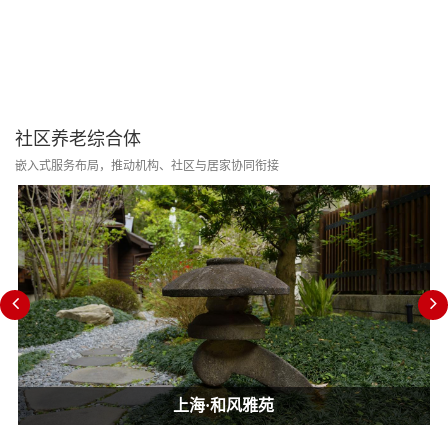
社区养老综合体
嵌入式服务布局，推动机构、社区与居家协同衔接
上海·和风雅苑
上海·和风雅苑
上海·和风雅苑