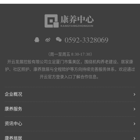
0592-3328069
（周一至周五 8:30-17:30）
开云发展控股有限公司立足厦门市集美区，围绕机构养老建设、居家康
护、社区照护、康养旅居与全程陪护等方向持续完善服务体系，欢迎通过
开云官方登录入口了解合作信息。
企业概况
康养服务
资讯中心
康养旅居