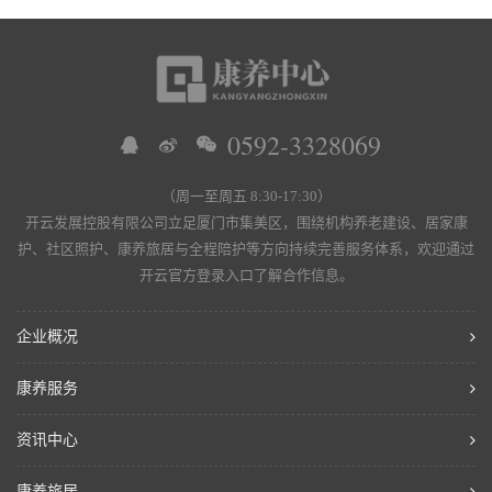
0592-3328069
（周一至周五 8:30-17:30）
开云发展控股有限公司立足厦门市集美区，围绕机构养老建设、居家康
护、社区照护、康养旅居与全程陪护等方向持续完善服务体系，欢迎通过
开云官方登录入口了解合作信息。
企业概况
康养服务
资讯中心
康养旅居