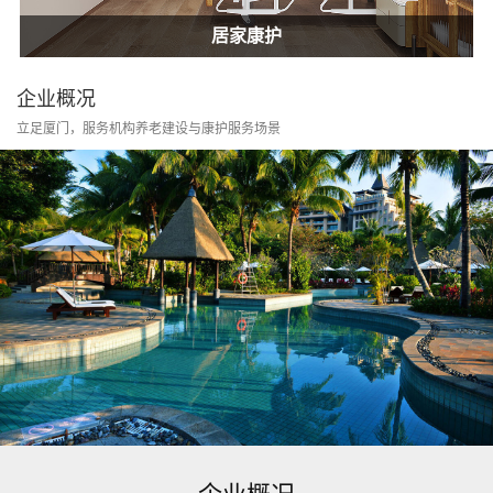
居家康护
家庭护士
居家康护
企业概况
立足厦门，服务机构养老建设与康护服务场景