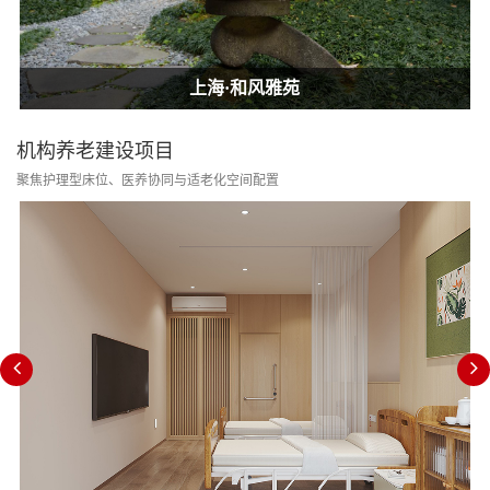
上海·和风雅苑
上海·和风雅苑
上海·和风雅苑
机构养老建设项目
聚焦护理型床位、医养协同与适老化空间配置
消防改造合规