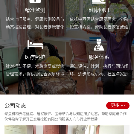
精准监测
健康回归
结合上门服务、健康检测设备与
依托中西医结合康复理念与分阶
动态档案管理，对长者健康变化
段支持方案，帮助长者恢复或维
进行持续跟踪与基础预警。
持身体功能，提升生活便利度。
医疗照护
服务体系
针对行动不便、术后恢复或慢病
通过评估、计划、执行与回访闭
管理需求，提供更贴合家庭环境
环，逐步形成机构、社区与家庭
的护理服务与用药协助支持。
场景协同的长期照护支持体系。
公司动态
更多
聚焦机构养老建设、居家康护、医养结合与认知症照护动态，帮助家庭与合作
伙伴及时了解开云发展控股有限公司服务方向与行业新趋势